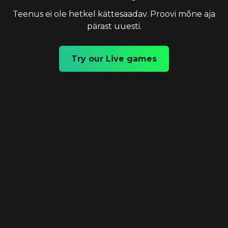
Teenus ei ole hetkel kättesaadav. Proovi mõne aja
pärast uuesti.
Try our Live games