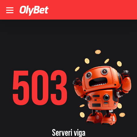
503
Serveri viga