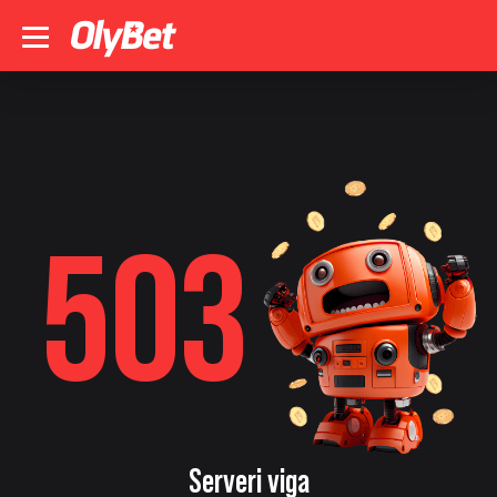
503
Serveri viga