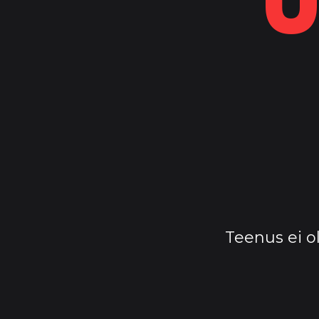
Teenus ei o