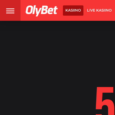
KASIINO
LIVE KASIINO