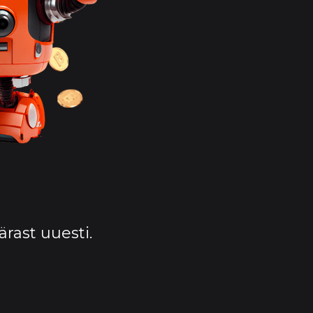
rast uuesti.