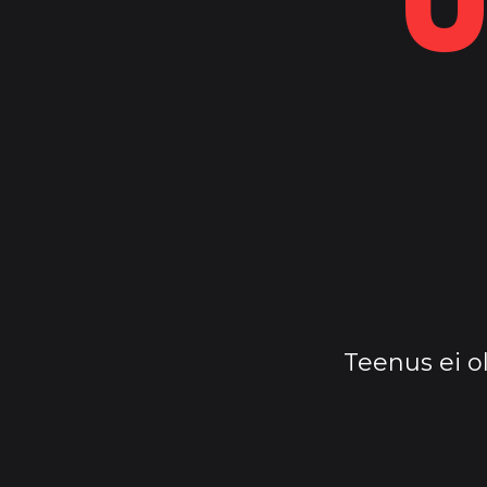
Teenus ei o