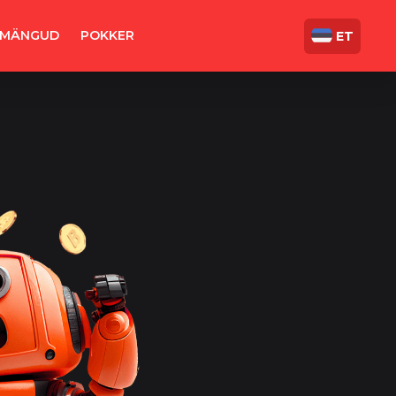
 MÄNGUD
POKKER
ET