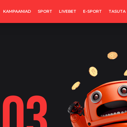
KAMPAANIAD
SPORT
LIVEBET
E-SPORT
TASUTA
503