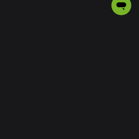
INO
KIIRLINGID
ud
Kampaaniad
asiino
Registreeri
Logi sisse
KER
t Pokker
d ja
itseerimine