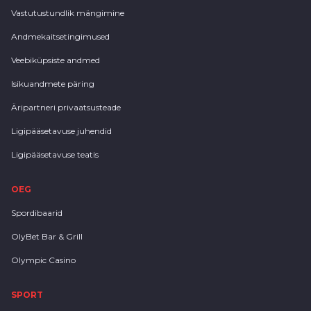
Vastutustundlik mängimine
Andmekaitsetingimused
Veebiküpsiste andmed
Isikuandmete päring
Äripartneri privaatsusteade
Ligipääsetavuse juhendid
Ligipääsetavuse teatis
OEG
Spordibaarid
OlyBet Bar & Grill
Olympic Casino
SPORT