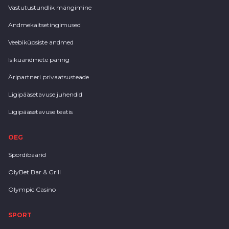
Vastutustundlik mängimine
Andmekaitsetingimused
Veebiküpsiste andmed
Isikuandmete päring
Äripartneri privaatsusteade
Ligipääsetavuse juhendid
Ligipääsetavuse teatis
OEG
Spordibaarid
OlyBet Bar & Grill
Olympic Casino
SPORT