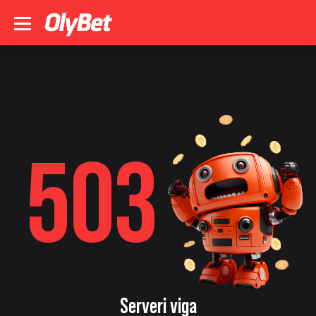
503
Serveri viga